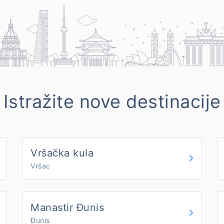
Istražite nove destinacije
Vršačka kula
Vršac
Manastir Đunis
Đunis