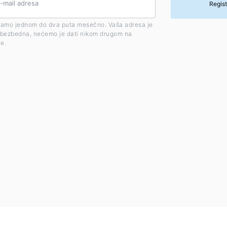
Regist
amo jednom do dva puta mesečno. Vaša adresa je
bezbedna, nećemo je dati nikom drugom na
je.