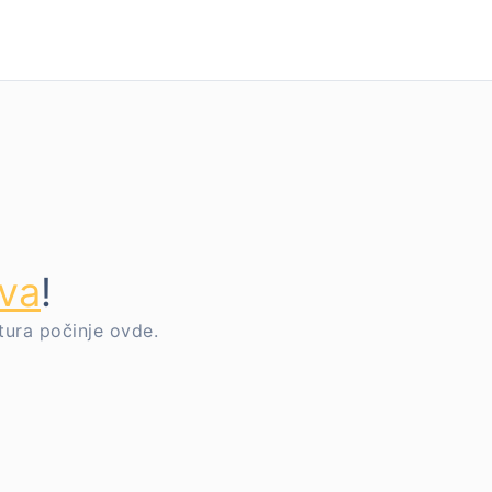
va
!
tura počinje ovde.