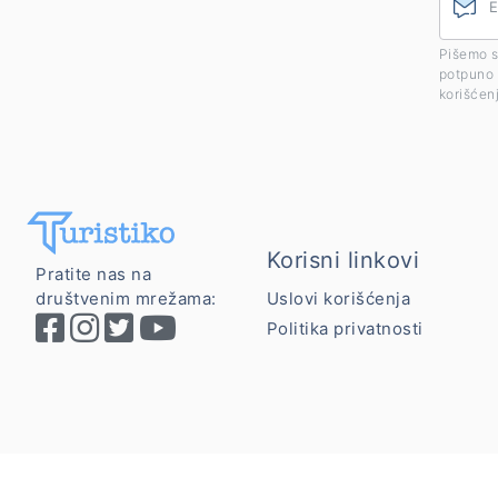
Pišemo s
potpuno 
korišćen
Korisni linkovi
Pratite nas na
društvenim mrežama:
Uslovi korišćenja
Politika privatnosti