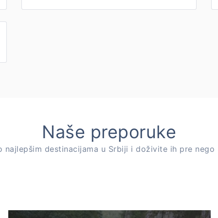
Naše preporuke
o najlepšim destinacijama u Srbiji i doživite ih pre nego 