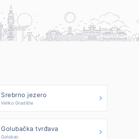
Srebrno jezero
Veliko Gradište
Golubačka tvrđava
Golubac