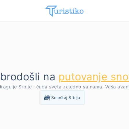
brodošli na
putovanje sno
 dragulje Srbije i čuda sveta zajedno sa nama. Vaša avan
Smeštaj Srbija