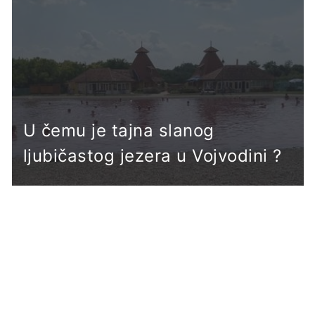
U čemu je tajna slanog
ljubičastog jezera u Vojvodini ?