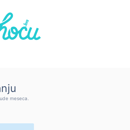
anju
onude meseca.